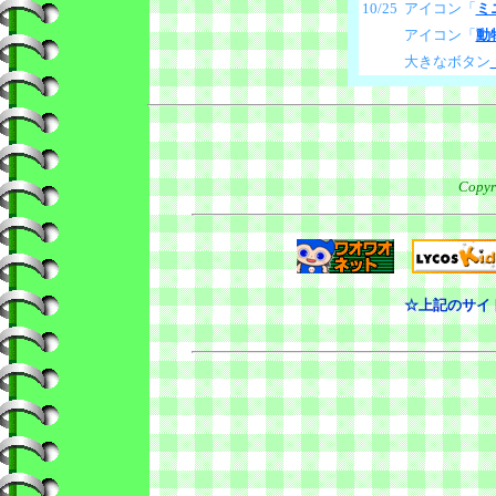
10/
25
アイコン「
ミ
アイコン「
動
大きなボタン
Copyr
☆上記のサイトで