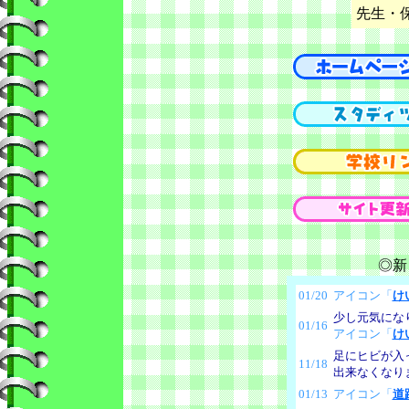
先生・
◎新
01/20
アイコン「
け
少し元気にな
01/16
アイコン「
け
足にヒビが入
11/18
出来なくなり
01/13
アイコン「
道