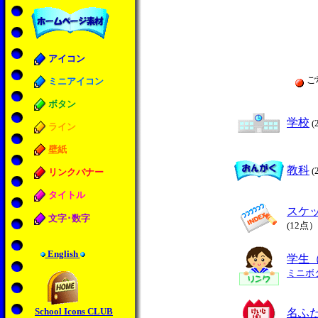
アイコン
ご
ミニアイコン
ボタン
学校
(
ライン
壁紙
教科
(
リンクバナー
タイトル
スケ
文字･数字
(12点）
English
学生
ミニボ
School Icons CLUB
名ふ