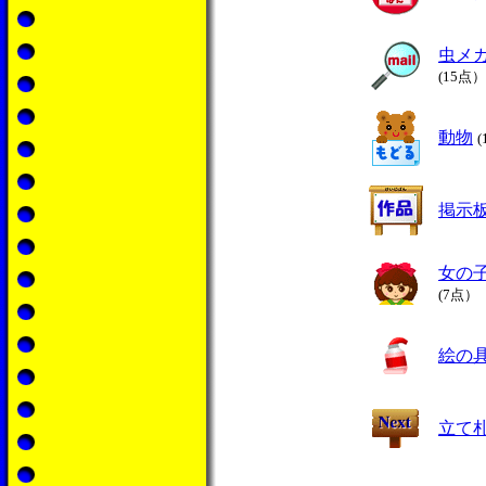
虫メ
(15点）
動物
掲示
女の
(7点）
絵の
立て